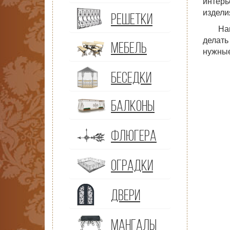
интерь
изделия
РЕШЕТКИ
На
делат
МЕБЕЛЬ
нужные
БЕСЕДКИ
БАЛКОНЫ
ФЛЮГЕРА
ОГРАДКИ
ДВЕРИ
МАНГАЛЫ