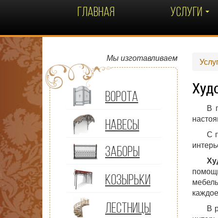
ГЛАВНАЯ
УСЛУГИ
Мы изготавливаем
Услу
Худ
ВОРОТА
В 
настоя
НАВЕСЫ
С 
интерь
ЗАБОРЫ
Ху
помощь
КОЗЫРЬКИ
мебель
каждое
ЛЕСТНИЦЫ
В 